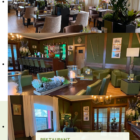
Gönnen Sie sich nach dem Abendessen einen Drink 
der Familie.
Eine Tasse Kaffee aus frisch gemahlenen Kaffeeb
Sie gerade Lust haben, Sie sind hier herzlich will
Kostenfreies WLAN ist für Hotelgäste inklusive.
Die Lounge & Bar ist von Mittwoch bis Montag vo
RESTAURANT