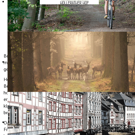
TOERISTISCHE
INFORMATIE
Boutique Hotel Restaurant Hollerather Hof ligt op circa 600
meter boven de zeespiegel in het plaatsje Hollerath in de
gemeente Hellenthal.
Het hotel ligt tussen het Nationaal Park Eifel en Duits-
Belgische Natuurpark Hohes Venn. Vanuit de achtertuin van het
hotel wandelt u direct het woud in. Het unieke landschap is
enorm gevarieerd. Rivieren, beken, meren en reservoirs, de
kleurrijke diversiteit van plantensoorten en open en beboste
bergen en dalen.
Ooit werd de Eifel bewoond door de Kelten, de Romeinen en de
Franken. De getuigen van hun cultuur kunnen nog steeds