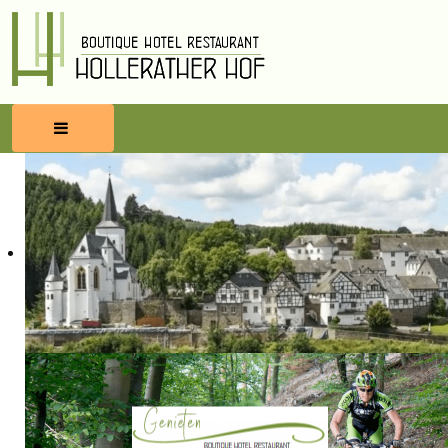
HOME
RESERVEREN
ETEN & DRINKEN
WELLNESS
OMGEVING
BLOG