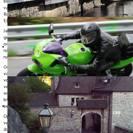
bewonderd worden: Romantische steden met middeleeuwse
vakwerkhuizen zoals Monschau, fascinerende overblijfselen van
Romeinse bouwwerken en indrukwekkende burchten zoals Burg
Eltz.
Jaarlijks bezoeken vele duizenden toeristen de Eifelregio om te
genieten van de natuur. Vooral bij wandelaars en fietsers, maar
ook bij motorrijders is het gebied erg populair. Naast het
natuurschoon geniet deze laatste categorie bezoekers met
name van de vele haarspeldbochten in het gebied.
Ook in de winter is het hotel een bezoek waard. Op ca 500 meter
van het hotel start een langlauf loipe die u door het woud
voert. Naast langlaufen kunt u hier ook skiën en rodelen. Even
verderop in Udenbreth (ca. 2 km) ligt het grotere
wintersportgebied Skiarena Weißer Stein. Dit skigebied telt 10
km aan langlauf loipen en heeft een sleeplift voor skiërs en ook
een rodellift.
Op de interactieve kaart hieronder kun je zelf de omgeving
verkennen en ontdekken wat er in de Eifel allemaal te zien en te
doen is.